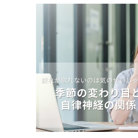
更
新
日
時
: