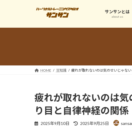
コ
ナ
ン
ビ
サンサンとは
テ
ゲ
about us
ン
ー
ツ
シ
へ
ョ
ス
ン
キ
に
ッ
移
プ
動
HOME
豆知識
疲れが取れないのは気のせいじゃない
疲れが取れないのは気
り目と自律神経の関係
最
2025年9月10日
2025年9月25日
sansa
終