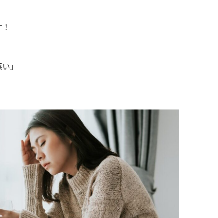
す！
悪い」