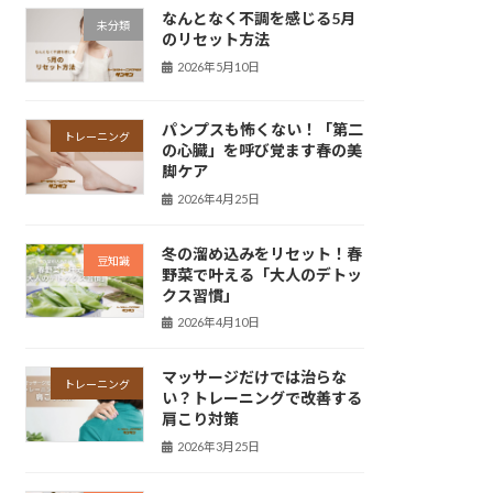
なんとなく不調を感じる5月
未分類
のリセット方法
2026年5月10日
パンプスも怖くない！「第二
トレーニング
の心臓」を呼び覚ます春の美
脚ケア
2026年4月25日
冬の溜め込みをリセット！春
豆知識
野菜で叶える「大人のデトッ
クス習慣」
2026年4月10日
マッサージだけでは治らな
トレーニング
い？トレーニングで改善する
肩こり対策
2026年3月25日