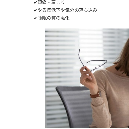
✔︎頭痛・肩こり
✔︎やる気低下や気分の落ち込み
✔︎睡眠の質の悪化