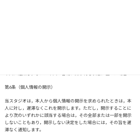
1．当スタジオが利用目的の達成に必要な範囲内において個人情報
の取扱いの全部または一部を委託する場合
2．合併その他の事由による事業の承継に伴って個人情報が提供さ
れる場合
3．個人情報を特定の者との間で共同して利用する場合であって，
その旨並びに共同して利用される個人情報の項目，共同して利用
する者の範囲，利用する者の利用目的および当該個人情報の管理
について責任を有する者の氏名または名称について，あらかじめ
本人に通知し，または本人が容易に知り得る状態に置いた場合
第6条（個人情報の開示）
当スタジオは，本人から個人情報の開示を求められたときは，本
人に対し，遅滞なくこれを開示します。ただし，開示することに
より次のいずれかに該当する場合は，その全部または一部を開示
しないこともあり，開示しない決定をした場合には，その旨を遅
滞なく通知します。